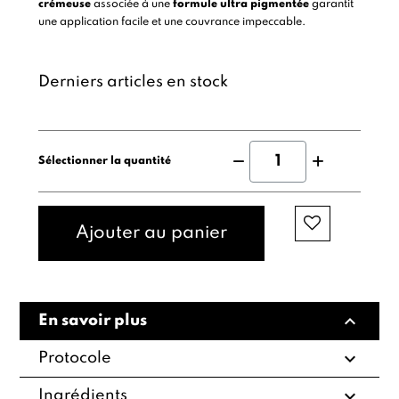
crémeuse
associée à une
formule ultra pigmentée
garantit
une application facile et une couvrance impeccable.
Derniers articles en stock
Sélectionner la quantité
Ajouter au panier
expand_less
En savoir plus
expand_more
Protocole
expand_more
Ingrédients