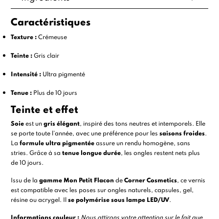
Caractéristiques
Texture :
Crémeuse
Teinte :
Gris clair
Intensité :
Ultra pigmenté
Tenue :
Plus de 10 jours
Teinte et effet
Soie
est un
gris élégant
, inspiré des tons neutres et intemporels. Elle
se porte toute l’année, avec une préférence pour les
saisons froides
.
La
formule ultra pigmentée
assure un rendu homogène, sans
stries. Grâce à sa
tenue longue durée
, les ongles restent nets plus
de 10 jours.
Issu de la
gamme Mon Petit Flacon
de
Corner Cosmetics
, ce vernis
est compatible avec les poses sur ongles naturels, capsules, gel,
résine ou acrygel. Il
se polymérise sous lampe LED/UV
.
Informations couleur :
Nous attirons votre attention sur le fait que