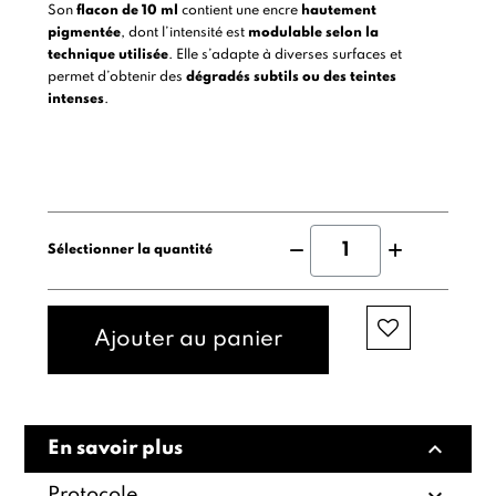
Son
flacon de 10 ml
contient une encre
hautement
pigmentée
, dont l’intensité est
modulable selon la
technique utilisée
. Elle s’adapte à diverses surfaces et
permet d’obtenir des
dégradés subtils ou des teintes
intenses
.
Sélectionner la quantité
Ajouter au panier
expand_less
En savoir plus
expand_more
Protocole