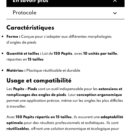
expand_less
En savoir plus
expand_more
Protocole
Caractéristiques
Forme :
Conçue pour s’adapter aux différentes morphologies
d’ongles de pieds
Quantité et tailles :
Lot de
150 Popits
, avec
10 unités par taille
,
réparties en
15 tailles
Matériau :
Plastique réutilisable et durable
Usage et compatibilité
Les
Popits - Pieds
sont un outil indispensable pour les
extensions et
remplissages des ongles de pieds
. Leur
conception ergonomique
permet une application précise, même sur les ongles les plus difficiles
à travailler.
Avec
150 Popits répartis en 15 tailles
, ils assurent une
adaptabilité
optimale
pour des résultats professionnels et esthétiques. Ils sont
réutilisables
, offrant une solution économique et écologique pour