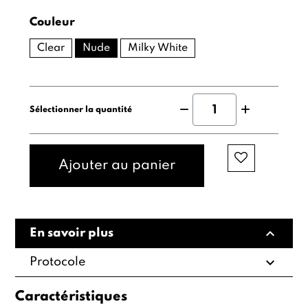
Couleur
Clear
Nude
Milky White
Sélectionner la quantité
Ajouter au panier
expand_less
En savoir plus
expand_more
Protocole
Caractéristiques