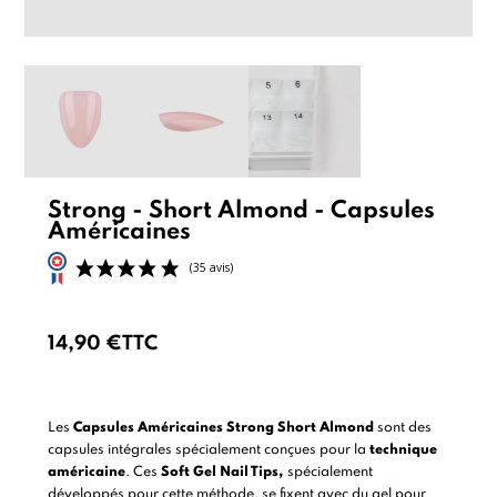
Strong - Short Almond - Capsules
Américaines
14,90 €
TTC
(35 avis)
Les
Capsules Américaines Strong Short Almond
sont des
capsules intégrales spécialement conçues pour la
techn
ique
américaine
. Ces
Soft Gel Nail Tips,
spécialement
développés pour cette méthode, se fixent avec du gel pour