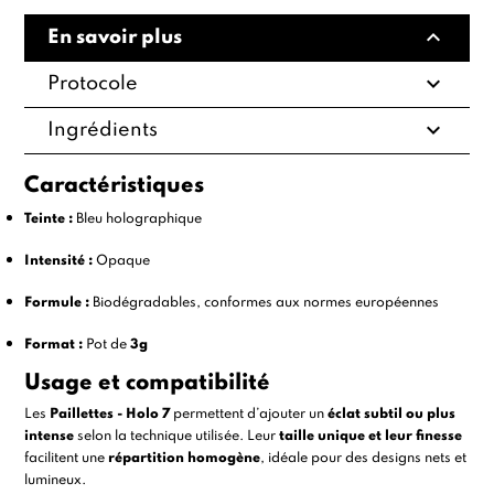
expand_less
En savoir plus
expand_more
Protocole
expand_more
Ingrédients
Caractéristiques
Teinte :
Bleu holographique
Intensité :
Opaque
Formule :
Biodégradables, conformes aux normes européennes
Format :
Pot de
3g
Usage et compatibilité
Les
Paillettes - Holo 7
permettent d’ajouter un
éclat subtil ou plus
intense
selon la technique utilisée. Leur
taille unique et leur finesse
facilitent une
répartition homogène
, idéale pour des designs nets et
lumineux.