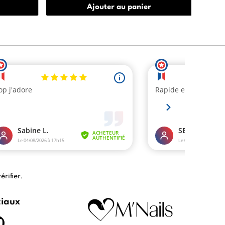
Ajouter au panier
érifier
.
ciaux