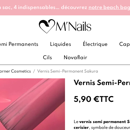
 sac, 4 indispensables… découvrez
notre beach ba
emi Permanents
Liquides
Électrique
Caps
Cils
Novaflair
orner Cosmetics
Vernis Semi-Permanent Sakura
Vernis Semi-Pe
5,90 €
TTC
Le
vernis semi permanent 
cerisier
, symbole de douceur 