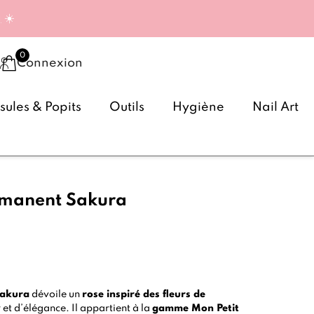
g
☀️
Connexion
ules & Popits
Outils
Hygiène
Nail Art
rmanent Sakura
Sakura
dévoile un
rose inspiré des fleurs de
et d’élégance. Il appartient à la
gamme Mon Petit