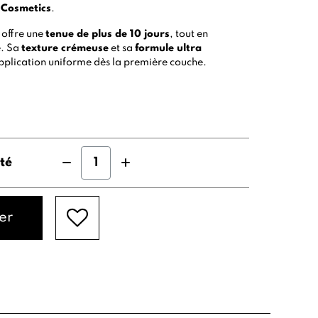
 Cosmetics
.
il offre une
tenue de plus de 10 jours
, tout en
e. Sa
texture crémeuse
et sa
formule ultra
plication uniforme dès la première couche.
té
er