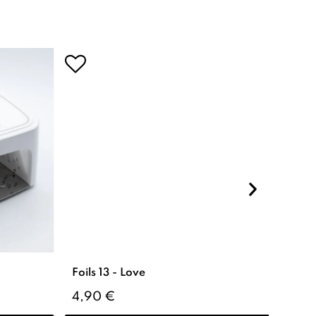
Foils 13 - Love
Cisea
4,90 €
14,9