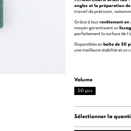
Les
Mini Émeris Grain 180 -
ongles et la préparation de
travail de précision, notamme
Grâce à leur
revêtement en 
moyen garantissent un
lissa
parfaitement la surface de l’
Disponibles en
boîte de 50 p
une meilleure stabilité et un 
Volume
50 pcs
Sélectionner la quanti