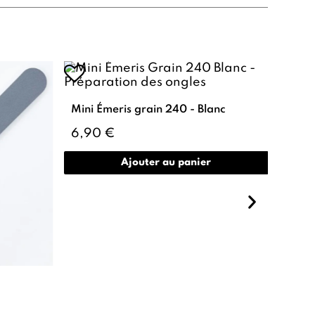
Mini Émeris grain 240 - Blanc
6,90 €
Ajouter au panier
Boît
3,9