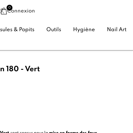
Connexion
ules & Popits
Outils
Hygiène
Nail Art
n 180 - Vert
(36 avis)