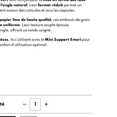
 Vert
sont conçus pour la
mise en forme des faux
 l’ongle naturel
. Leur
format réduit
permet un
nt autour des cuticules et sous les capsules.
papier lime de haute qualité
, ces embouts de grain
ge uniforme
. Leur texture souple épouse
ongle, offrant un rendu soigné.
ièces
, ils s’utilisent avec le
Mini Support Emeri
pour
confort d’utilisation optimal.
té