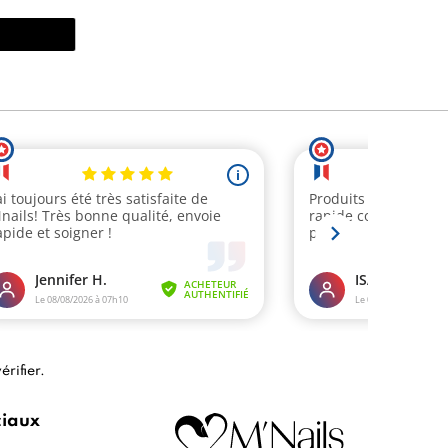
érifier
.
ciaux