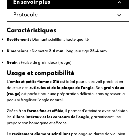
expand_less
En savoir plus
expand_more
Protocole
Caractéristiques
Revêtement :
Diamant scintillant haute qualité
Dimensions :
Diamètre
2.6 mm
, longueur tige
25.4 mm
Grain :
Fraise de grain doux (rouge)
Usage et compatibilité
L’
embout petite flamme D16
est idéal pour un travail précis et en
douceur des
cuticules et de la plaque de l’ongle
. Son
grain doux
(rouge)
est parfait pour une préparation délicate, sans agresser la
peau ni fragiliser l’ongle naturel.
Grâce à sa
forme fine et effilée
, il permet d’atteindre avec précision
les
sillons latéraux et les contours de l’ongle
, garantissant une
préparation homogène et efficace.
Le
revêtement diamant scintillant
prolonge sa durée de vie, bien