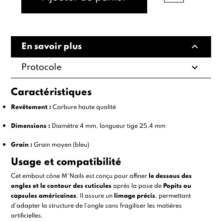
expand_less
En savoir plus
expand_more
Protocole
Caractéristiques
Revêtement :
Carbure haute qualité
Dimensions :
Diamètre 4 mm, longueur tige 25.4 mm
Grain :
Grain moyen (bleu)
Usage et compatibilité
Cet embout cône M'Nails est conçu pour affiner
le dessous des
ongles et le contour des cuticules
après la pose de
Popits
ou
capsules américaines
. Il assure un
limage précis
, permettant
d’adapter la structure de l’ongle sans fragiliser les matières
artificielles.