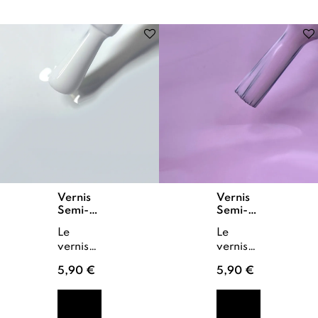
Vernis
Vernis
Semi-
Semi-
Permanent
Permanent
Le
Le
Neige
Parme
vernis
vernis
semi
semi
5,90 €
5,90 €
permanent
permanent
Neige
Parme
habille
colore
les
les