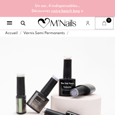
Un sac, 4 indispensables…
Découvrez
notre beach bag
☀️
Accueil
Vernis Semi Permanents