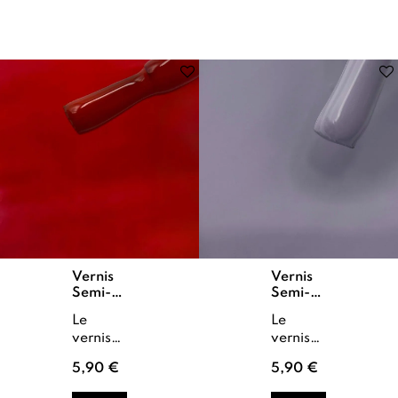
looks
estivaux.
Il ...
Vernis
Vernis
Semi-
Semi-
Permanent
Permanent
Le
Le
Coquelicot
Colombie
vernis
vernis
semi
semi
5,90 €
5,90 €
permanent
permanent
Coquelicot
Colombie