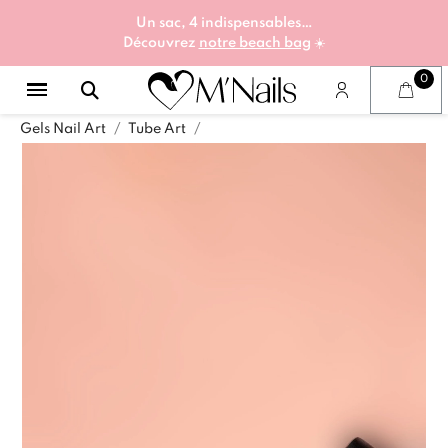
Un sac, 4 indispensables…
Découvrez
notre beach bag
☀️
Gels Nail Art
Tube Art