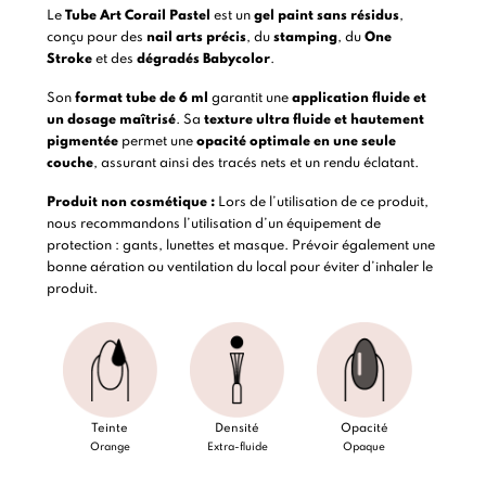
Le
Tube Art Corail Pastel
est un
gel paint sans résidus
,
conçu pour des
nail arts précis
, du
stamping
, du
One
Stroke
et des
dégradés Babycolor
.
Son
format tube de 6 ml
garantit une
application fluide et
un dosage maîtrisé
. Sa
texture ultra fluide et hautement
pigmentée
permet une
opacité optimale en une seule
couche
, assurant ainsi des tracés nets et un rendu éclatant.
Produit non cosmétique :
Lors de l’utilisation de ce produit,
nous recommandons l’utilisation d’un équipement de
protection : gants, lunettes et masque. Prévoir également une
bonne aération ou ventilation du local pour éviter d’inhaler le
produit.
Teinte
Densité
Opacité
Orange
Extra-fluide
Opaque