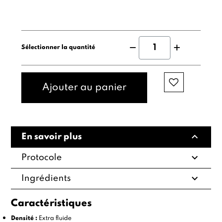
Sélectionner la quantité
Ajouter au panier
expand_less
En savoir plus
expand_more
Protocole
expand_more
Ingrédients
Caractéristiques
Densité :
Extra fluide