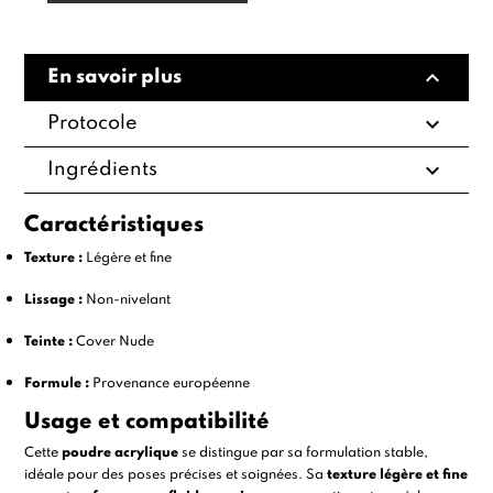
expand_less
En savoir plus
expand_more
Protocole
expand_more
Ingrédients
Caractéristiques
Texture :
Légère et fine
Lissage :
Non-nivelant
Teinte :
Cover Nude
Formule :
Provenance européenne
Usage et compatibilité
Cette
poudre acrylique
se distingue par sa formulation stable,
idéale pour des poses précises et soignées. Sa
texture légère et fine