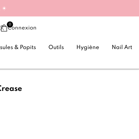
g
☀️
Connexion
ules & Popits
Outils
Hygiène
Nail Art
Crease
(42 avis)