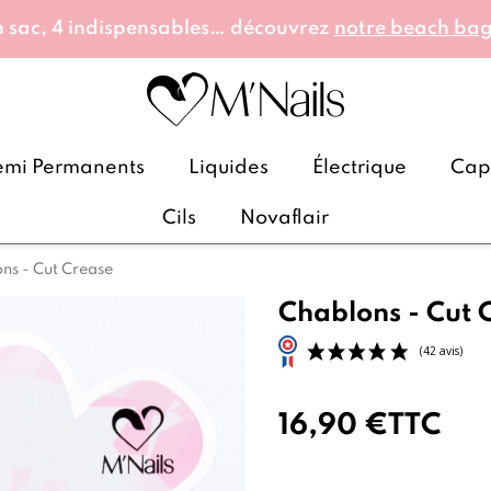
 sac, 4 indispensables… découvrez
notre beach ba
emi Permanents
Liquides
Électrique
Caps
Cils
Novaflair
ns - Cut Crease
Chablons - Cut 
16,90 €
TTC