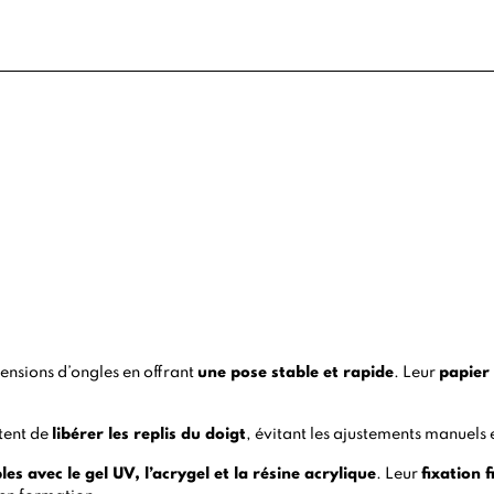
xtensions d’ongles en offrant
une pose stable et rapide
. Leur
papier
ttent de
libérer les replis du doigt
, évitant les ajustements manuels 
les avec le
gel UV
, l’
acrygel
et la
résine acrylique
. Leur
fixation f