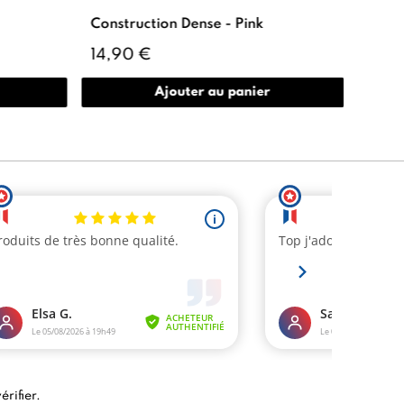
Construction Dense - Pink
Polyg
14,90 €
34,
Ajouter au panier
érifier
.