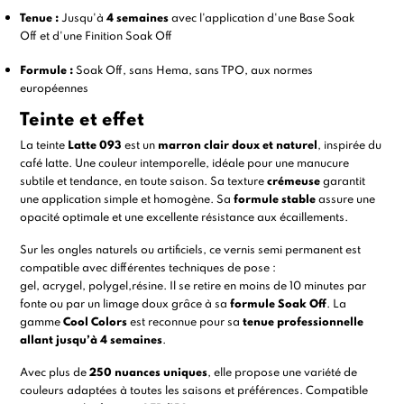
Tenue :
Jusqu'à
4 semaines
avec l'application d'une
Base Soak
Off
et d'une
Finition Soak Off
Formule :
Soak Off, sans Hema, sans TPO, aux normes
européennes
Teinte et effet
La teinte
Latte 093
est un
marron clair doux et naturel
, inspirée du
café latte. Une couleur intemporelle, idéale pour une manucure
subtile et tendance, en toute saison. Sa texture
crémeuse
garantit
une application simple et homogène. Sa
formule stable
assure une
opacité optimale et une excellente résistance aux écaillements.
Sur les ongles naturels ou artificiels, ce vernis semi permanent est
compatible avec différentes techniques de pose :
gel
,
acrygel
,
polygel
,
résine. I
l se retire en moins de 10 minutes par
fonte ou par un limage doux grâce à sa
formule Soak Off
. La
gamme
Cool Colors
est reconnue pour sa
tenue professionnelle
allant jusqu’à 4 semaines
.
Avec plus de
250 nuances uniques
, elle propose une variété de
couleurs adaptées à toutes les saisons et préférences. Compatible