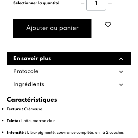
Sélectionner la quantité
Ajouter au panier
expand_less
En savoir plus
expand_more
Protocole
expand_more
Ingrédients
Caractéristiques
Texture :
Crémeuse
Teinte :
Latte, marron clair
Intensité :
Ultra-pigmenté, couvrance complète, en 1 à 2 couches