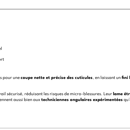
el
ort
ts pour une
coupe nette et précise des cuticules
, en laissant un
fini
avail sécurisé, réduisant les risques de micro-blessures. Leur
lame étr
viennent aussi bien aux
techniciennes ongulaires expérimentées
qu’