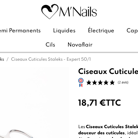
emi Permanents
Liquides
Électrique
Caps
Cils
Novaflair
ks
Ciseaux Cuticules Staleks - Expert 50/1
Ciseaux Cuticule
18,71 €
TTC
Les
Ciseaux Cuticules Stale
douceur des cuticules
, idéa