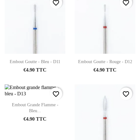
favorite_border
favorite_border
Embout Goutte - Bleu - D11
Embout Goutte - Rouge - D12
€4.90 TTC
€4.90 TTC
favorite_border
favorite_border
Embout Grande Flamme -
Bleu...
€4.90 TTC