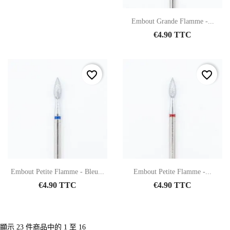
Embout Grande Flamme -...
€4.90 TTC
favorite_border
favorite_border
Embout Petite Flamme - Bleu...
Embout Petite Flamme -...
€4.90 TTC
€4.90 TTC
顯示 23 件商品中的 1 至 16