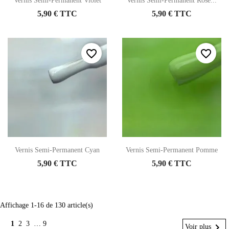
Vernis Semi-Permanent Violet
Vernis Semi-Permanent Rose...
5,90 € TTC
5,90 € TTC
favorite_border
favorite_border
Vernis Semi-Permanent Cyan
Vernis Semi-Permanent Pomme
5,90 € TTC
5,90 € TTC
Affichage 1-16 de 130 article(s)
1
2
3
…
9

Voir plus