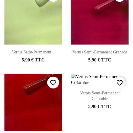
Vernis Semi-Permanent...
Vernis Semi-Permanent Grenade
5,90 € TTC
5,90 € TTC
favorite_border
favorite_border
Vernis Semi-Permanent
Colombie
5,90 € TTC