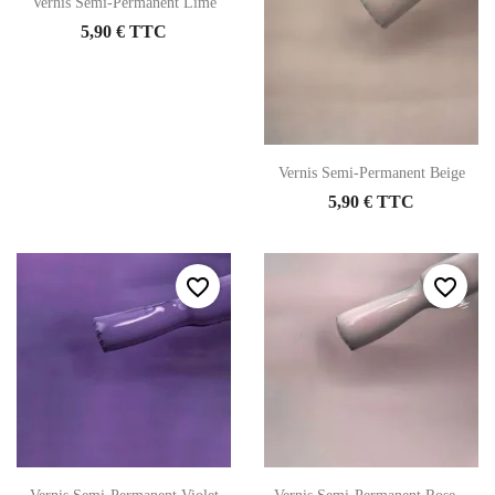
Vernis Semi-Permanent Lime
5,90 € TTC
Vernis Semi-Permanent Beige
5,90 € TTC
favorite_border
favorite_border