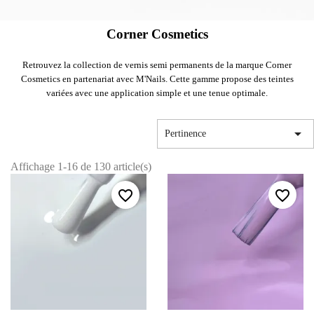
Corner Cosmetics
Retrouvez la collection de vernis semi permanents de la marque Corner
Cosmetics en partenariat avec M'Nails. Cette gamme propose des teintes
variées avec une application simple et une tenue optimale.

Pertinence
Affichage 1-16 de 130 article(s)
favorite_border
favorite_border