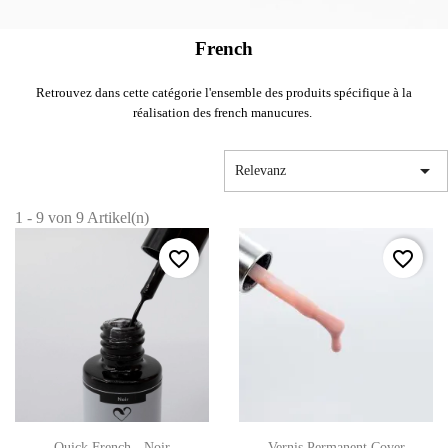
French
Retrouvez dans cette catégorie l'ensemble des produits spécifique à la
réalisation des french manucures.

Relevanz
1 - 9 von 9 Artikel(n)
favorite_border
favorite_border
Quick French - Noir
Vernis Permanent Cover