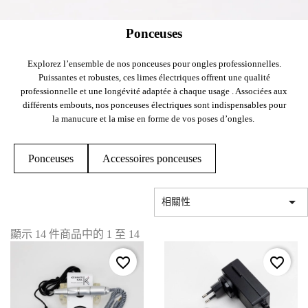
Ponceuses
Explorez l’ensemble de nos ponceuses pour ongles professionnelles.
Puissantes et robustes, ces limes électriques offrent une qualité
professionnelle et une longévité adaptée à chaque usage . Associées aux
différents embouts, nos ponceuses électriques sont indispensables pour
la manucure et la mise en forme de vos poses d’ongles.
Ponceuses
Accessoires ponceuses

相關性
顯示 14 件商品中的 1 至 14
favorite_border
favorite_border