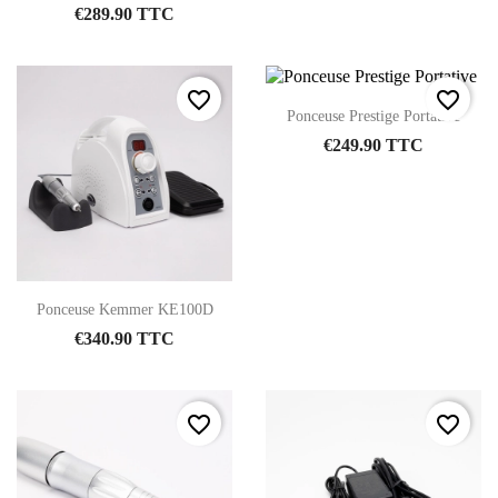
€289.90 TTC
favorite_border
favorite_border
Ponceuse Prestige Portative
€249.90 TTC
Ponceuse Kemmer KE100D
€340.90 TTC
favorite_border
favorite_border