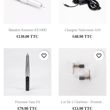
Mandrin Kemmer KE100D
Chargeur Nailcruiser A10
€130.00 TTC
€48.90 TTC
favorite_border
favorite_border
Ponceuse Sans Fil
Lot De 2 Charbons - Promed...
€79.90 TTC
€13.90 TTC