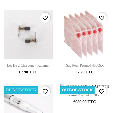
favorite_border
favorite_border
Lot De 2 Charbons - Kemmer
Sac Pour Promed 4030SX
€7.90 TTC
€7.20 TTC
OUT-OF-STOCK
OUT-OF-STOCK
favorite_border
favorite_border
Ponceuse Promed 4030SX2...
€989.90 TTC