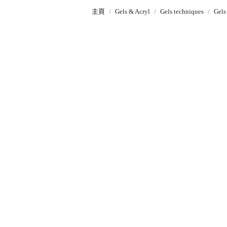
主頁
Gels & Acryl
Gels techniques
Gels