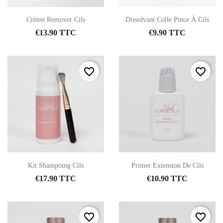
Crème Remover Cils
Dissolvant Colle Pince À Cils
€13.90 TTC
€9.90 TTC
favorite_border
favorite_border
Kit Shampoing Cils
Primer Extension De Cils
€17.90 TTC
€10.90 TTC
favorite_border
favorite_border