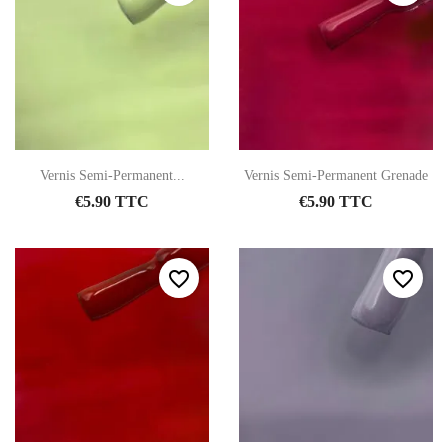
Vernis Semi-Permanent...
Vernis Semi-Permanent Grenade
€5.90 TTC
€5.90 TTC
favorite_border
favorite_border