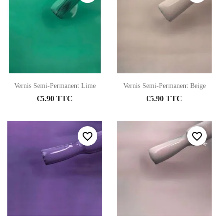
Vernis Semi-Permanent Lime
Vernis Semi-Permanent Beige
€5.90 TTC
€5.90 TTC
favorite_border
favorite_border