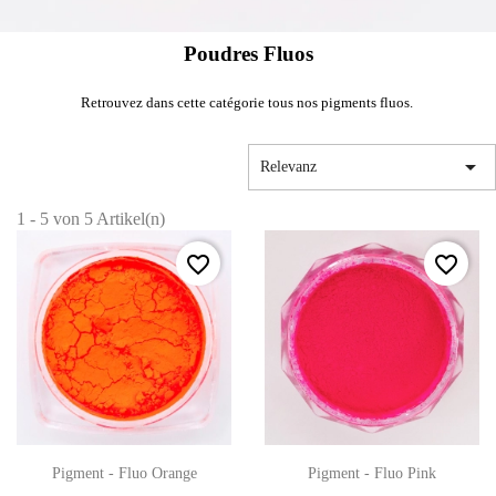
Poudres Fluos
Retrouvez dans cette catégorie tous nos pigments fluos.

Relevanz
1 - 5 von 5 Artikel(n)
favorite_border
favorite_border
Pigment - Fluo Orange
Pigment - Fluo Pink