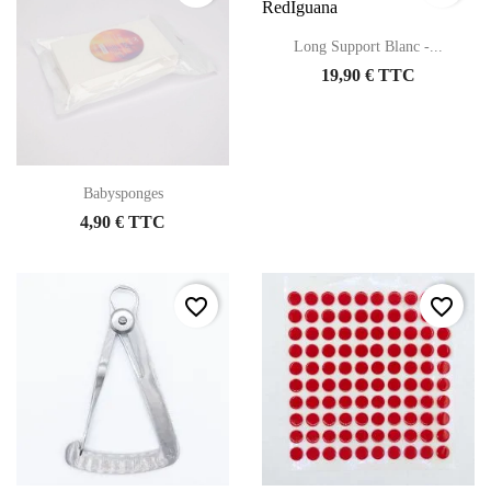
Long Support Blanc -...
19,90 € TTC
Babysponges
4,90 € TTC
favorite_border
favorite_border