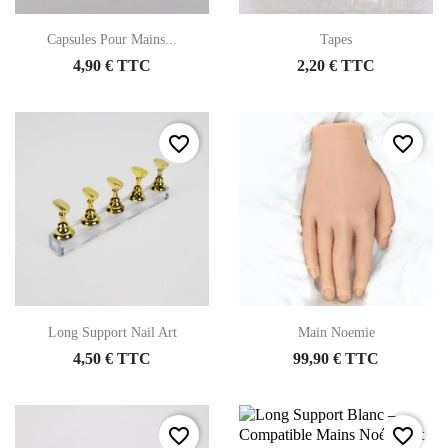
Capsules Pour Mains...
Tapes
4,90 € TTC
2,20 € TTC
favorite_border
favorite_border
Long Support Nail Art
Main Noemie
4,50 € TTC
99,90 € TTC
favorite_border
favorite_border