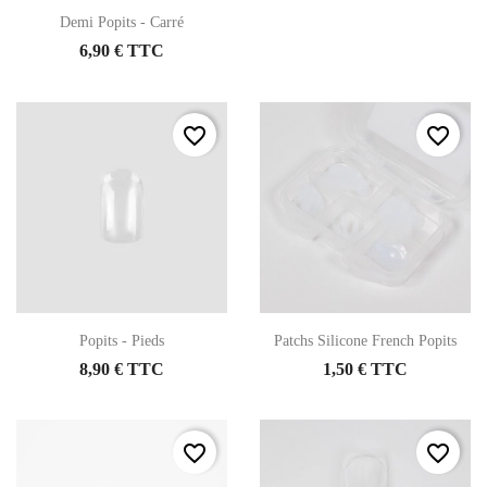
Demi Popits - Carré
6,90 € TTC
favorite_border
favorite_border
Popits - Pieds
Patchs Silicone French Popits
8,90 € TTC
1,50 € TTC
favorite_border
favorite_border